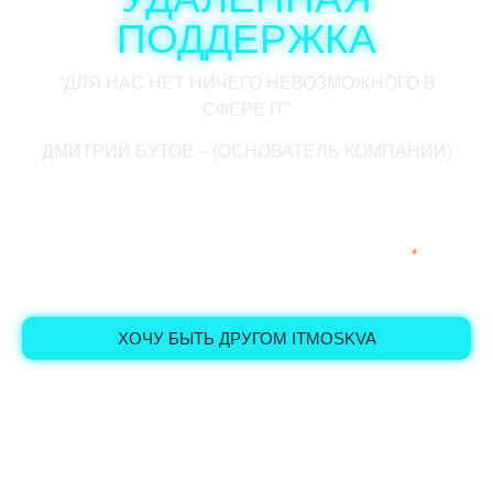
ПОДДЕРЖКА
“ДЛЯ НАС НЕТ НИЧЕГО НЕВОЗМОЖНОГО В
СФЕРЕ IT”
ДМИТРИЙ БУТОВ – (ОСНОВАТЕЛЬ КОМПАНИИ)
Приведем ваш парк компьютеров и серверов в
стабильное состояние.
Обеспечим поддержку ваших сотрудников. 24/7
*
, 356
дней!
ХОЧУ БЫТЬ ДРУГОМ ITMOSKVA